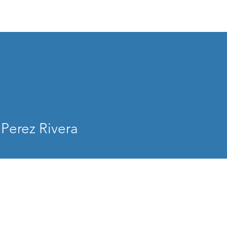
ess
Inicio
Programas
Guías
Blog
C
Perez Rivera