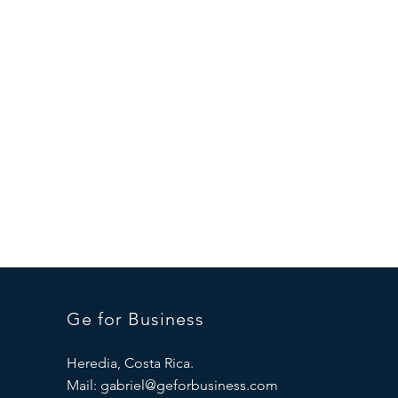
Ge for Business
Heredia, Costa Rica.
Mail:
gabriel@geforbusiness.com