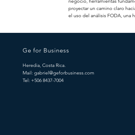
negocio, herramientas fundamen
proyectar un camino claro haci
el uso del análisis FODA, una 
Ge for Business
Heredia, Costa Rica.
Mail:
gabriel@geforbusiness.com
Tel: +506 8437-7004