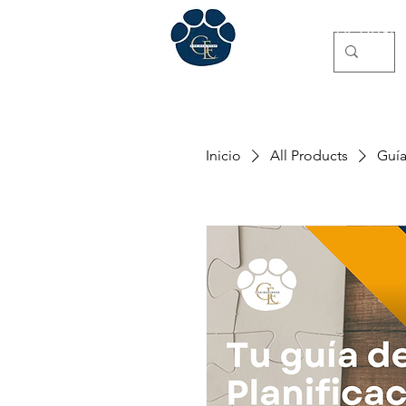
GE for Busin
Inicio
All Products
Guía