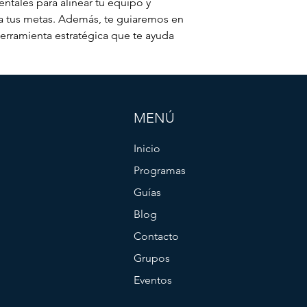
tales para alinear tu equipo y 
a tus metas. Además, te guiaremos en 
herramienta estratégica que te ayuda
MENÚ
Inicio
Programas
Guías
Blog
Contacto
Grupos
Eventos