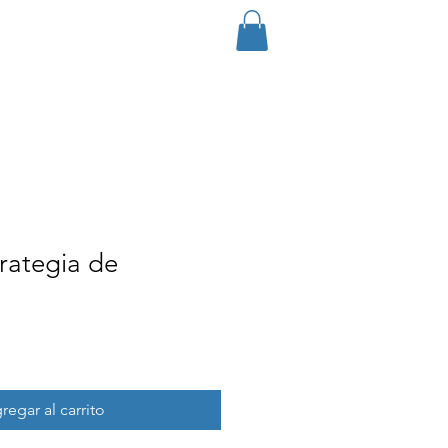
Entrar
ontacto
Grupos
Eventos
rategia de
regar al carrito