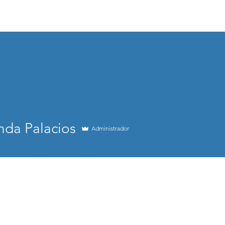
ess
Inicio
Programas
Guías
Blog
C
nda Palacios
Administrador
estacado
+
4