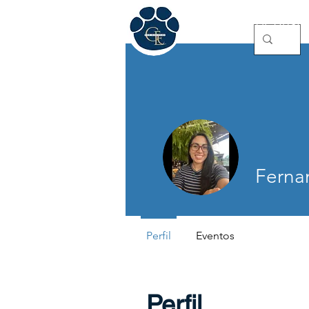
GE for Busin
Ferna
Estudiante d
Perfil
Eventos
Perfil