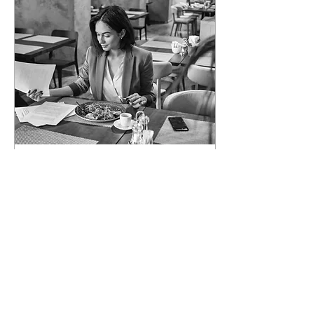
resultados medibles de
atracción, conversión y
fidelización de clientes.
29 may 2026
∙
2
min
Estar ocupado no es ser
productivo: el gran error
que frena a las pymes
Como empresario, durante
mucho tiempo viví algo
que hoy, desde mi rol
como consultor, veo
repetirse constantemente
en muchas empresas: estar