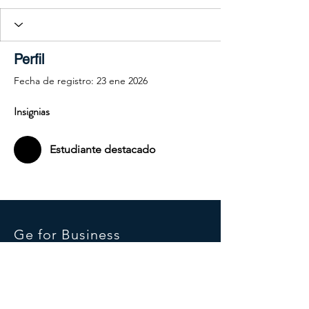
Perfil
Fecha de registro: 23 ene 2026
Insignias
Estudiante destacado
Ge for Business
Heredia, Costa Rica.
Mail:
gabriel@geforbusiness.com
Tel:
+506 8437-7004